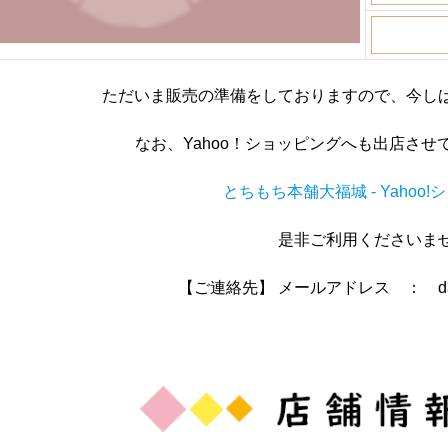
ただいま販売の準備をしておりますので、今し
なお、Yahoo！ショッピングへも出店さ
とちもち本舗大福城 - Yahoo
是非ご利用くださいま
【ご連絡先】 メールアドレス ： daifkuj