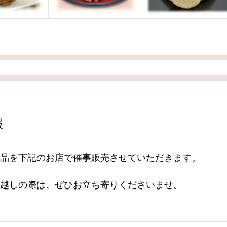
報
品を下記のお店で催事販売させていただきます。
越しの際は、ぜひお立ち寄りくださいませ。