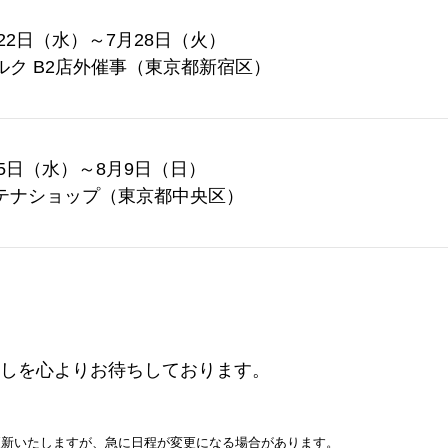
月22日（水）～7月28日（火）
ク B2店外催事
（東京都新宿区）
月5日（水）～8月9日（日）
テナショップ
（東京都中央区）
しを心よりお待ちしております。
更新いたしますが、急に日程が変更になる場合があります。