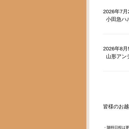
2026年7
小田急ハル
2026年8
山形アン
皆様のお越
・随時日程は