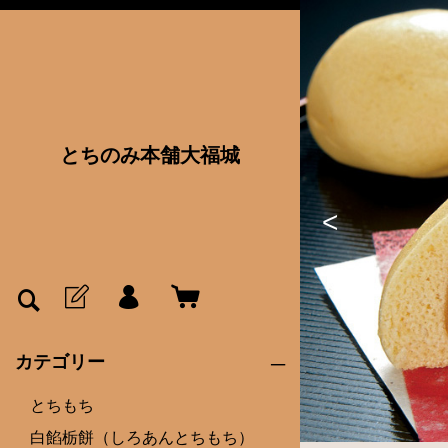
とちのみ本舗大福城
<
カテゴリー
とちもち
白餡栃餅（しろあんとちもち）