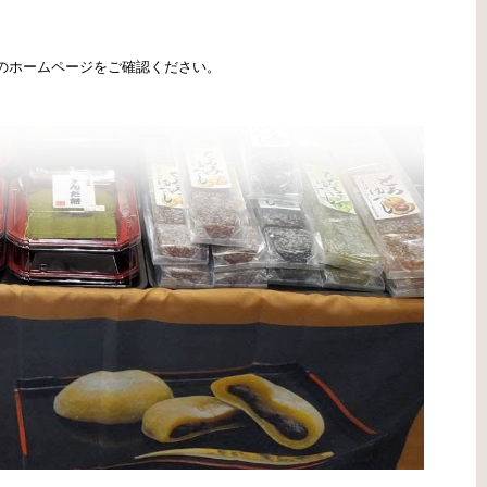
のホームページ
をご確認ください。