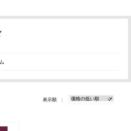
Y
ム
表示順 :